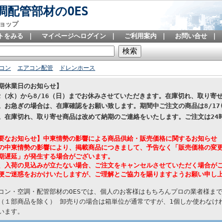
配管部材のOES
ョップ
トをみる
｜
マイページへログイン
｜
ご利用案内
｜
お問い合せ
｜
コン
エアコン配管
ドレンホース
期休業日のお知らせ】
12（水）から8/16（日）までお休みさせていただきます。在庫切れ、取り
。お急ぎの場合は、在庫確認をお願い致します。期間中ご注文の商品は8/17
。在庫切れ、取り寄せ商品は改めて納期のご連絡をいたします。
ご注文は24
要なお知らせ】中東情勢の影響による商品供給・販売価格に関するお知らせ
の中東情勢の影響により、掲載商品につきまして、予告なく「販売価格の変
期遅延」が発生する場合がございます。
、入荷の見込みが立たない場合、ご注文をキャンセルさせていただく場合が
便ご迷惑をおかけいたしますが、ご理解とご協力を賜りますようお願い申し
コン・空調・配管部材のOESでは、個人のお客様はもちろんプロの業者様ま
（１部商品を除く） 卸売りの場合は箱単位が通常ですが、1個しか使わなけれ
います。