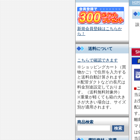
HOM
該
新規会員登録はこちらか
ら！
送料について
こちらで確認できます
※ショッピングカート（買
物かご）で住所を入力する
と送料自動計算されます。
※配管ダクトなどの長尺は
料金別途設定しておりま
■
す。（送料無料対象外）
当
※重量が軽くても箱の大き
お
さが大きい場合は、サイズ
別が適用されます。
配
す
離
商品検索
マ
は
当