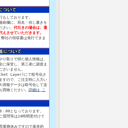
行もしております。
連絡欄に、宛名・但し書きを
ださい。
代引きの場合は、運
代えさせていただきます。
、弊社の領収書は発行できま
やり取りで得た個人情報は、
全に保管し、第三者に譲渡ま
ございません。
ocket Layer)にて暗号化さ
ますので、ご注文時に入力い
人情報データは暗号化して送
お買物ください。
詳細は こ
18：00となっております。
ご質問等は24時間受付けて
荷業務休みですので基本的