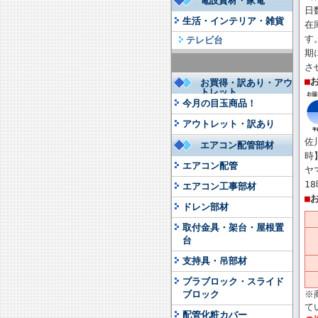
電設資材・家電
日
生活・インテリア・雑貨
在
す
テレビ台
期
さ
■
お買得・訳あり・アウ
トレット
今月の目玉商品！
アウトレット・訳あり
佐
エアコン配管部材
時
エアコン配管
ヤ
1
エアコン工事部材
■
ドレン部材
取付金具・架台・屋根置
台
支持具・吊部材
プラブロック・スライド
ブロック
※
て
配管化粧カバー