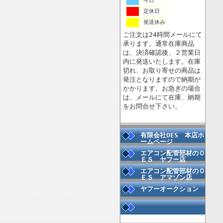
今日
定休日
発送休み
ご注文は24時間メールにて
承ります。通常在庫商品
は、決済確認後、２営業日
内に発送いたします。在庫
切れ、お取り寄せの商品は
発注となりますので納期が
かかります。お急ぎの場合
は、メールにて在庫、納期
をお問合せ下さい。
有限会社OES 本店ホ
ームページ
エアコン配管部材のＯ
ＥＳ ヤフー店
エアコン配管部材のＯ
ＥＳ アマゾン店
ヤフーオークション