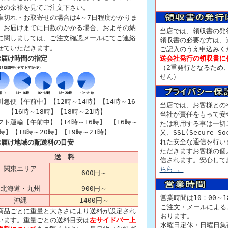
数の余裕を見てご注文下さい。
庫切れ・お取寄せの場合は4～7日程度かかりま
。お届けまでに日数のかかる場合、およその納
当店では、領収書の発
に関しましては、ご注文確認メールにてご連絡
領収書の必要な方は、
せていただきます。
ご記入のうえ申込みく
お届け時間の指定
送会社発行の領収書に
（2重発行となるため
せん）
川急便【午前中】【12時～14時】【14時～16
当店では、お客様との
】 【16時～18時】【18時～21時】
当社が責任をもって安
マト運輸【午前中】【14時～16時】 【16時～
たは利用する事は一切
8時】【18時～20時】【19時～21時】
又、SSL(Secure S
れた安全な通信を行い
お届け地域の配送料の目安
ただきますお客様の個
送 料
信されます。安心して
関東エリア
ちら 。
600円
～
北海道・九州
900円～
営業時間は10：00～
沖縄
1400円～
ご注文・メールによる
商品ごとに重量と大きさにより送料が設定され
おります。
います。重量ごとの送料目安は
左サイドバー上
水曜日定休・日曜日集