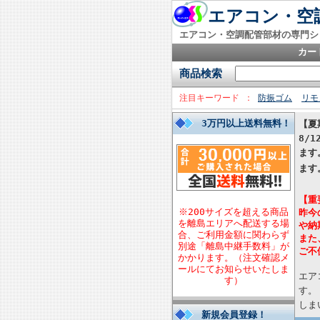
エアコン・空調
エアコン・空調配管部材の専門シ
カー
商品検索
注目キーワード
防振ゴム
リモ
3万円以上送料無料！
【夏
8/
ます
ます
【重
※200サイズを超える商品
昨今
を離島エリアへ配送する場
や納
合、ご利用金額に関わらず
また
別途「離島中継手数料」が
ご不
かかります。（注文確認メ
ールにてお知らせいたしま
エア
す）
す。
しま
新規会員登録！