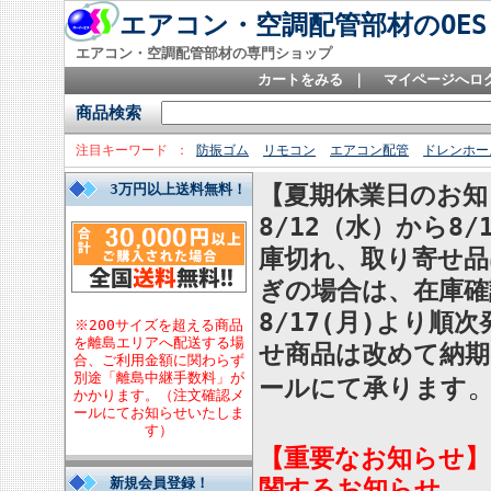
エアコン・空調配管部材のOES
エアコン・空調配管部材の専門ショップ
カートをみる
｜
マイページへロ
商品検索
注目キーワード
防振ゴム
リモコン
エアコン配管
ドレンホー
3万円以上送料無料！
【夏期休業日のお知
8/12（水）から
庫切れ、取り寄せ品
ぎの場合は、在庫確
8/17(月)より
※200サイズを超える商品
を離島エリアへ配送する場
せ商品は改めて納
合、ご利用金額に関わらず
別途「離島中継手数料」が
ールにて承ります
かかります。（注文確認メ
ールにてお知らせいたしま
す）
【重要なお知らせ】
新規会員登録！
関するお知らせ