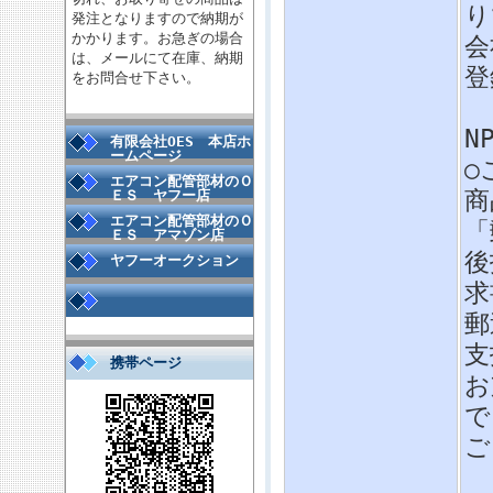
り
発注となりますので納期が
かかります。お急ぎの場合
会
は、メールにて在庫、納期
登
をお問合せ下さい。
N
有限会社OES 本店ホ
ームページ
○
エアコン配管部材のＯ
商
ＥＳ ヤフー店
エアコン配管部材のＯ
「
ＥＳ アマゾン店
後
ヤフーオークション
求
郵
支
携帯ページ
お
で
ご