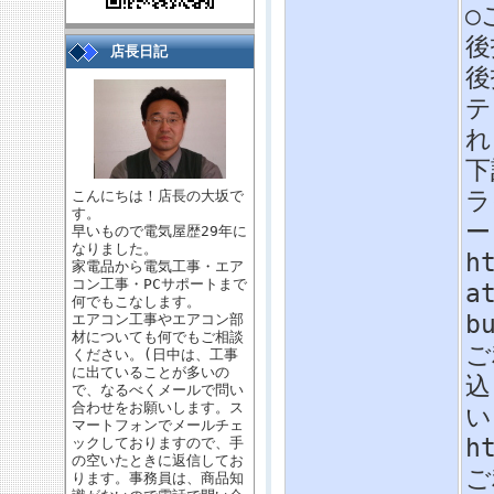
○
後
店長日記
後
テ
れ
下
ラ
こんにちは！店長の大坂で
す。
ー
早いもので電気屋歴29年に
なりました。
h
家電品から電気工事・エア
コン工事・PCサポートまで
a
何でもこなします。
b
エアコン工事やエアコン部
材についても何でもご相談
ご
ください。(日中は、工事
に出ていることが多いの
込
で、なるべくメールで問い
合わせをお願いします。ス
い
マートフォンでメールチェ
h
ックしておりますので、手
の空いたときに返信してお
ご
ります。事務員は、商品知