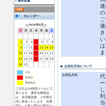
奥村金属
連
の
カレンダー
ご
連
＜
2026年8月
＞
日
月
火
水
木
金
土
き
1
い
2
3
4
5
6
7
8
は
9
10
11
12
13
14
15
ま
16
17
18
19
20
21
22
23
24
25
26
27
28
29
30
31
■ お支払方法について
今日
お支払方法
代
定休日
ー
発送休み
し
ご注文は24時間メールにて
承ります。通常在庫商品
利
は、決済確認後、２営業日
内に発送いたします。在庫
当
切れ、お取り寄せの商品は