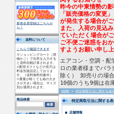
昨今の中東情勢の影
「販売価格の変更」
が発生する場合が
新規会員登録はこちらか
また、入荷の見込
ら！
ていただく場合が
送料について
ご不便ご迷惑をお
すようお願い申し
こちらで確認できます
※ショッピングカート（買
物かご）で住所を入力する
エアコン・空調・配
と送料自動計算されます。
ロの業者様までバラ
※配管ダクトなどの長尺は
料金別途設定しておりま
除く） 卸売りの場
す。（送料無料対象外）
※重量が軽くても箱の大き
10個のうち9個は
さが大きい場合は、サイズ
別が適用されます。
HOME
>
特定商取引法に関する表
商品検索
特定商取引法に関する表
■ 店舗情報