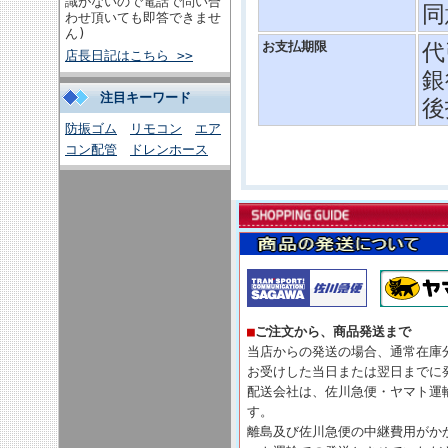
識がないので電話で問い合
同
わせ頂いても即答できませ
ん)
お支払期限
代
店長日記はこちら >>
銀
注目キーワード
後
防振ゴム
リモコン
エア
コン配管
ドレンホース
■
ご注文から、商品発送まで
当店からの発送の場合、通常在庫
お受けした当日または翌日までに
配送会社は、佐川急便・ヤマト運
す。
離島及び佐川急便の中継費用がか