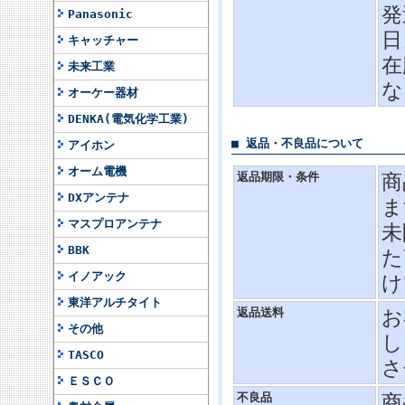
発
Panasonic
日
キャッチャー
在
未来工業
な
オーケー器材
DENKA(電気化学工業)
■ 返品・不良品について
アイホン
オーム電機
返品期限・条件
商
DXアンテナ
ま
マスプロアンテナ
未
BBK
た
イノアック
け
東洋アルチタイト
返品送料
お
その他
し
TASCO
さ
ＥＳＣＯ
不良品
商