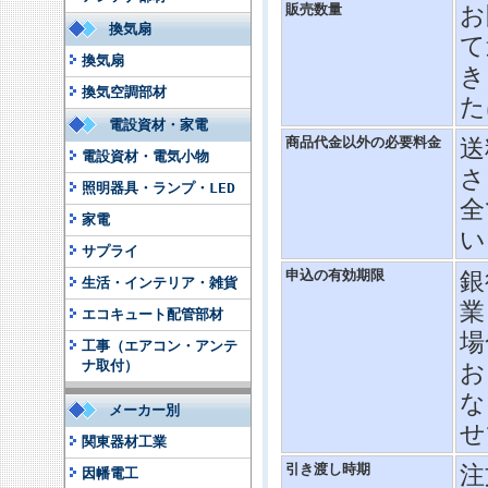
販売数量
お
換気扇
て
換気扇
き
換気空調部材
た
電設資材・家電
商品代金以外の必要料金
送
電設資材・電気小物
さ
照明器具・ランプ・LED
全
家電
い
サプライ
申込の有効期限
銀
生活・インテリア・雑貨
業
エコキュート配管部材
場
工事（エアコン・アンテ
ナ取付）
お
な
メーカー別
せ
関東器材工業
引き渡し時期
注
因幡電工