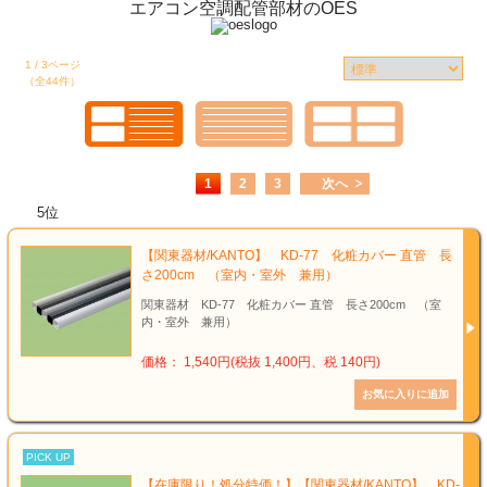
エアコン空調配管部材のOES
1 / 3ページ
（全44件）
1
2
3
次へ
5位
【関東器材/KANTO】 KD-77 化粧カバー 直管 長
さ200cm （室内・室外 兼用）
関東器材 KD-77 化粧カバー 直管 長さ200cm （室
内・室外 兼用）
価格： 1,540円(税抜 1,400円、税 140円)
PICK UP
【在庫限り！処分特価！】【関東器材/KANTO】 KD-