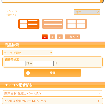
1 / 3ページ
（全44件）
1
2
3
次へ
商品検索
価格帯検索
円 ～
円
エアコン配管部材
関東器材 化粧カバー KD77
KANTO 化粧カバー KD77 バラ