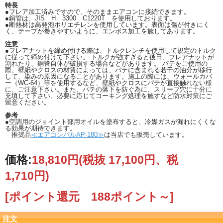
特長
●フレア加工済みですので、そのままエアコンに接続できます。
●銅管は、JIS H 3300 C1220T を使用しております。
●断熱材は高発泡ポリエチレンを使用しています。表面は傷が付きにく
く、テープが巻きやすいように、エンボス加工を施してあります。
注意
●フレアナットを締め付ける際は、トルクレンチを使用して規定のトルク
に従って締め付けて下さい。 トルクが強すぎると後日、フレアナットが
割れたり、銅管自体が破損する場合などがあります。 パテをご使用の
際、壁紙やクロスの材質によっては、パテに含まれる若干の油分が移行
して、染みの原因になることがあります。施工の際には、ウォールカバ
ー（WC-64）等を使用するなど、壁紙やクロスにパテが直接触れない様
に、ご注意下さい。また、パテの落下を防ぐ為に、スリーブ穴に十分に
充填して下さい。必要に応じてコーキング処理を施すなど防水対策にご
留意ください。
参考
●空調用のジョイント部用オイルを塗布すると、冷媒ガスが漏れにくくな
る効果が期待できます。
推奨品
≪エアコンパルAP-180≫
は当店でも販売しています。
価格:
18,810円
(税抜 17,100円、税
1,710円)
[ポイント還元 188ポイント～]
注文