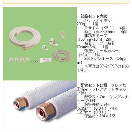
部品セット内訳
パテ（アイボリー
200g） 1個
片サドル（KS-1） 4個
ねじ（4φ×30mm） 4個
非粘着テープ
（50mm×18m) 2個
粘着テープ（粘着
19mm×5m） 1個
薄型ウォールカバー
（64φ） 1個
2層ドレンホース（14φ3
ｍ）
※写真は3P-24FSPのもの
です。
配管セット仕様
フレア加
工済み（フレアナットキャッ
プ付）
配管長：7ｍ シングルチ
ューブ仕様
銅管外径：2分
[6.35mm（0.8ｔ）]×4分
[12.7mm（0.8ｔ）]
保温材：1/4 × 1/2