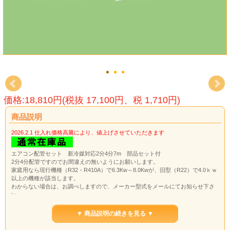
価格:18,810円(税抜 17,100円、税 1,710円)
商品説明
2026.2.1 仕入れ価格高騰により、値上げさせていただきます
エアコン配管セット 新冷媒対応2分4分7m 部品セット付
2分4分配管ですのでお間違えの無いようにお願いします。
家庭用なら現行機種（R32・R410A）で6.3Kw～8.0Kwが、旧型（R22）で4.0ｋｗ
以上の機種が該当します。
わからない場合は、お調べしますので、メーカー型式をメールにてお知らせ下さ
い。
フレア加工済みですので、そのままエアコンに接続できます。
▼ 商品説明の続きを見る ▼