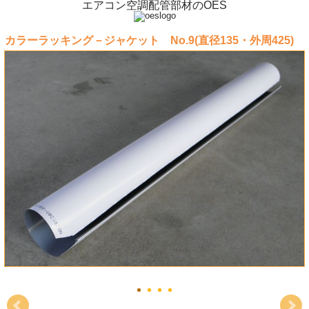
エアコン空調配管部材のOES
カラーラッキング－ジャケット No.9(直径135・外周425)