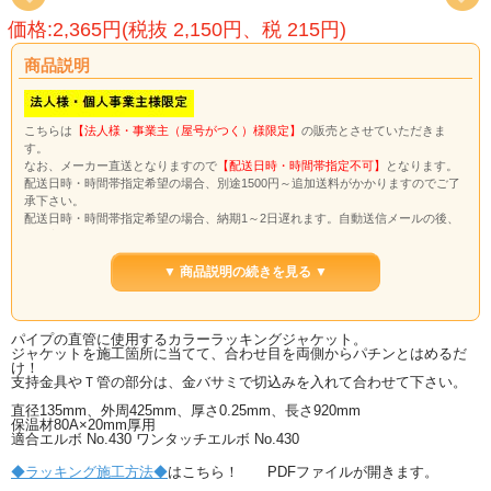
価格:2,365円(税抜 2,150円、税 215円)
商品説明
こちらは
【法人様・事業主（屋号がつく）様限定】
の販売とさせていただきま
す。
なお、メーカー直送となりますので
【配送日時・時間帯指定不可】
となります。
配送日時・時間帯指定希望の場合、別途1500円～追加送料がかかりますのでご了
承下さい。
配送日時・時間帯指定希望の場合、納期1～2日遅れます。自動送信メールの後、
送料変更のメールを送信させていただきます。
※代引き決済、NP後払いはご利用できません。
※配送日時・時間帯希望の場合、送料無料ライン対象外です。合計金額3万円以上
▼ 商品説明の続きを見る ▼
でも別途送料がかかります。
外壁に映える仕上がりの美しいカラーラッキングカバー
パイプの直管に使用するカラーラッキングジャケット。
写真の色は、ホワイトです
ジャケットを施工箇所に当てて、合わせ目を両側からパチンとはめるだ
こちらの商品は、お取寄せです。
け！
通常納期3-4日、土日はさむ場合は5-7日かかります。
支持金具やＴ管の部分は、金バサミで切込みを入れて合わせて下さい。
直径135mm、外周425mm、厚さ0.25mm、長さ920mm
保温材80A×20mm厚用
適合エルボ No.430 ワンタッチエルボ No.430
◆ラッキング施工方法◆
はこちら！ PDFファイルが開きます。