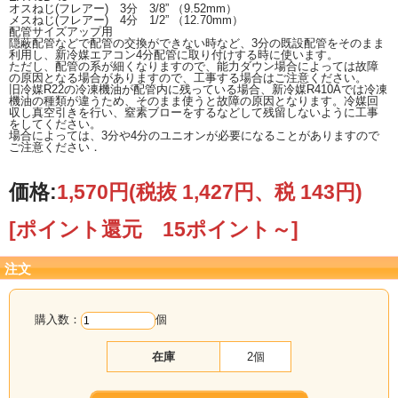
オスねじ(フレアー) 3分 3/8” （9.52mm）
メスねじ(フレアー) 4分 1/2” （12.70mm）
配管サイズアップ用
隠蔽配管などで配管の交換ができない時など、3分の既設配管をそのまま
利用し、新冷媒エアコン4分配管に取り付けする時に使います。
ただし、配管の系が細くなりますので、能力ダウン場合によっては故障
の原因となる場合がありますので、工事する場合はご注意ください。
旧冷媒R22の冷凍機油が配管内に残っている場合、新冷媒R410Aでは冷凍
機油の種類が違うため、そのまま使うと故障の原因となります。冷媒回
収し真空引きを行い、窒素ブローをするなどして残留しないように工事
をしてください。
場合によっては、3分や4分のユニオンが必要になることがありますので
ご注意ください．
価格:
1,570円
(税抜 1,427円、税 143円)
[ポイント還元 15ポイント～]
注文
購入数：
個
在庫
2個