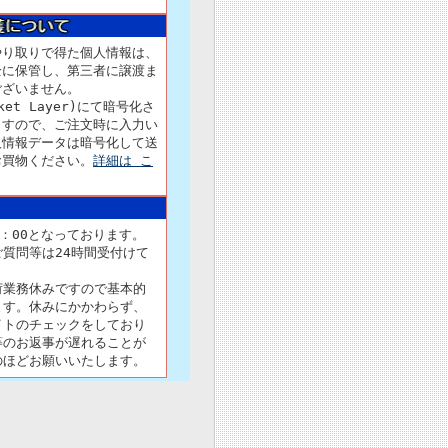
やり取りで得た個人情報は、
全に保管し、第三者に譲渡ま
ございません。
cket Layer)にて暗号化さ
ますので、ご注文時に入力い
人情報データは暗号化して送
お買物ください。
詳細は こ
8：00となっております。
質問等は24時間受付けて
荷業務休みですので基本的
ます。休みにかかわらず、
イトのチェックをしており
等のお返事が遅れることが
のほどお願いいたします。