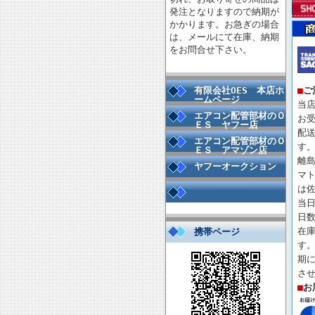
発注となりますので納期が
かかります。お急ぎの場合
は、メールにて在庫、納期
をお問合せ下さい。
有限会社OES 本店ホ
■
ご
ームページ
当
エアコン配管部材のＯ
お
ＥＳ ヤフー店
配
エアコン配管部材のＯ
す
ＥＳ アマゾン店
離
ヤフーオークション
マ
は
当
日
在庫
携帯ページ
す
期
さ
■
お