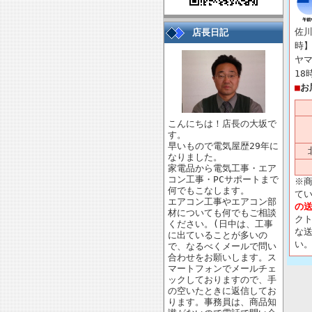
佐川
店長日記
時】
ヤマ
18
■
お
こんにちは！店長の大坂で
す。
早いもので電気屋歴29年に
なりました。
家電品から電気工事・エア
コン工事・PCサポートまで
※
何でもこなします。
て
エアコン工事やエアコン部
の
材についても何でもご相談
ク
ください。(日中は、工事
な
に出ていることが多いの
い
で、なるべくメールで問い
合わせをお願いします。ス
マートフォンでメールチェ
ックしておりますので、手
の空いたときに返信してお
ります。事務員は、商品知