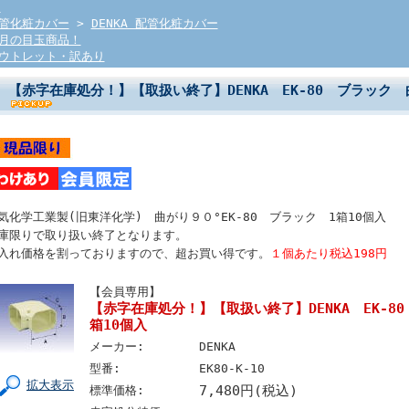
E
管化粧カバー
>
DENKA 配管化粧カバー
月の目玉商品！
ウトレット・訳あり
【赤字在庫処分！】【取扱い終了】DENKA EK-80 ブラック 
気化学工業製(旧東洋化学) 曲がり９０°EK-80 ブラック 1箱10個入
庫限りで取り扱い終了となります。
入れ価格を割っておりますので、超お買い得です。
１個あたり税込198円
【会員専用】
【赤字在庫処分！】【取扱い終了】DENKA EK-8
箱10個入
メーカー:
DENKA
型番:
EK80-K-10
拡大表示
7,480円(税込)
標準価格: