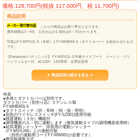
価格:128,700円(税抜 117,000円、税 11,700円)
商品説明
こちらの商品はお取り寄せとなります。
通常納期は3～4日、土日をはさむ場合は5～7日かかります。
写真はFY-9DPG2L-S（本体）とFY-MHB955-S（ダクトカバー）を組合わせたもの
です。
【Panasonic/パナソニック】 FY-9DPG2L-S 中級サイドフード イージィ・クリ
ーンフィルター付 AC100V LED照明 左壁設置用
▼ 商品説明の続きを見る ▼
特長
●本体とダクトカバーは別売です。
ダクトカバー（別売り品）ステンレス製
FY-MHB955-S
●タクトスイッチ（切・常時・弱・強・照明）
●別売のワイヤレススイッチ(FY-SZ001)使用可能
●残置運転（３分）機能付
●調理機器の入・切に連動します（換気連動タイプの調理機器使用時）
●給気電動シャッター、排気用の電動シャッター
（FY-MSSJ06）との連動可能
（別売の連動用コードFY-WW001が必要です）
●整流板捕集方式