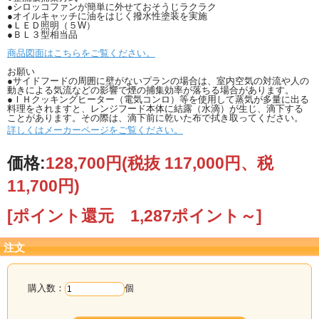
●シロッコファンが簡単に外せておそうじラクラク
●オイルキャッチに油をはじく撥水性塗装を実施
●ＬＥＤ照明（５W）
●ＢＬ３型相当品
商品図面はこちらをご覧ください。
お願い
●サイドフードの周囲に壁がないプランの場合は、室内空気の対流や人の
動きによる気流などの影響で煙の捕集効率が落ちる場合があります。
●ＩＨクッキングヒーター（電気コンロ）等を使用して蒸気が多量に出る
料理をされますと、レンジフード本体に結露（水滴）が生じ、滴下する
ことがあります。その際は、滴下前に乾いた布で拭き取ってください。
詳しくはメーカーページをご覧ください。
価格:
128,700円
(税抜 117,000円、税
11,700円)
[ポイント還元 1,287ポイント～]
注文
購入数：
個