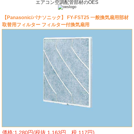
エアコン空調配管部材のOES
【Panasonic/パナソニック】 FY-FST25 一般換気扇用部材
取替用フィルター フィルター付換気扇用
価格:1,280円(税抜 1,163円、税 117円)