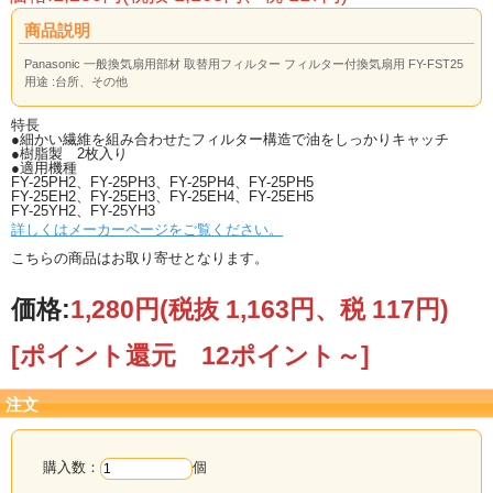
商品説明
Panasonic 一般換気扇用部材 取替用フィルター フィルター付換気扇用 FY-FST25
用途 :台所、その他
特長
●細かい繊維を組み合わせたフィルター構造で油をしっかりキャッチ
●樹脂製 2枚入り
●適用機種
FY-25PH2、FY-25PH3、FY-25PH4、FY-25PH5
FY-25EH2、FY-25EH3、FY-25EH4、FY-25EH5
FY-25YH2、FY-25YH3
詳しくはメーカーページをご覧ください。
こちらの商品はお取り寄せとなります。
価格:
1,280円
(税抜 1,163円、税 117円)
[ポイント還元 12ポイント～]
注文
購入数：
個