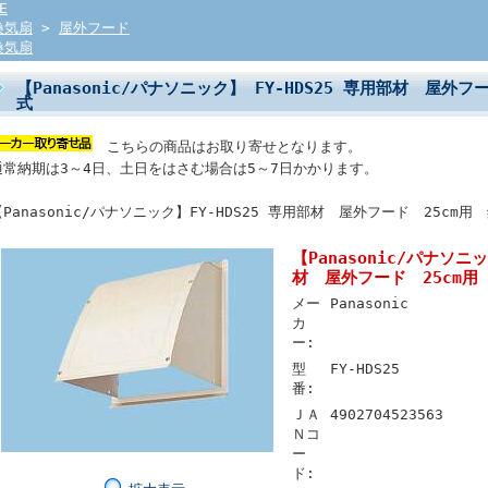
E
換気扇
>
屋外フード
換気扇
【Panasonic/パナソニック】 FY-HDS25 専用部材 屋外
式
こちらの商品はお取り寄せとなります。
通常納期は3～4日、土日をはさむ場合は5～7日かかります。
【Panasonic/パナソニック】FY-HDS25 専用部材 屋外フード 25cm
【Panasonic/パナソニッ
材 屋外フード 25cm
メー
Panasonic
カ
ー:
型
FY-HDS25
番:
ＪＡ
4902704523563
Ｎコ
ー
ド: