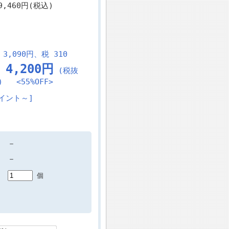
,460円(税込)
3,090円、税 310
4,200円
～
(税抜
) <55%OFF>
イント～]
－
－
個