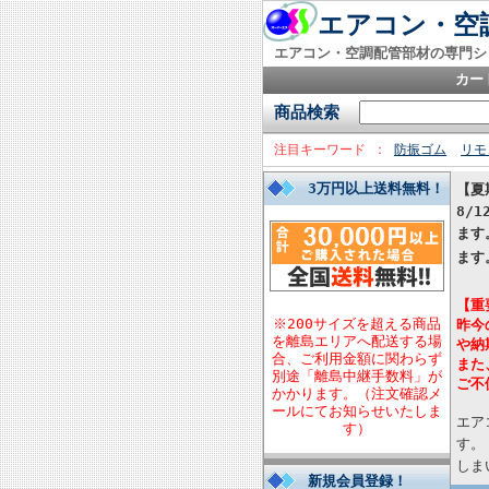
エアコン・空調
エアコン・空調配管部材の専門シ
カー
商品検索
注目キーワード
防振ゴム
リモ
3万円以上送料無料！
【夏
8/
ます
ます
【重
※200サイズを超える商品
昨今
を離島エリアへ配送する場
や納
合、ご利用金額に関わらず
また
別途「離島中継手数料」が
ご不
かかります。（注文確認メ
ールにてお知らせいたしま
エア
す）
す。
しま
新規会員登録！