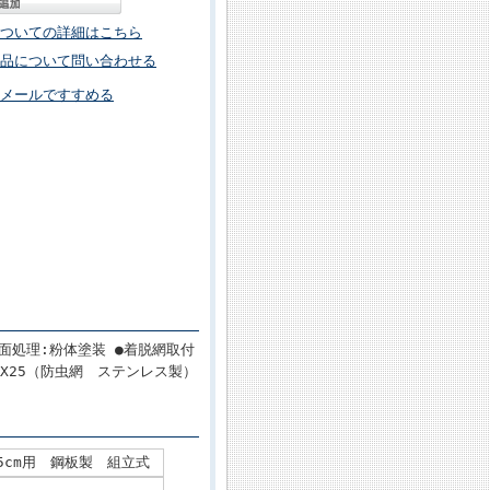
ついての詳細はこちら
品について問い合わせる
メールですすめる
表面処理:粉体塗装 ●着脱網取付
TX25（防虫網 ステンレス製）
 25cm用 鋼板製 組立式