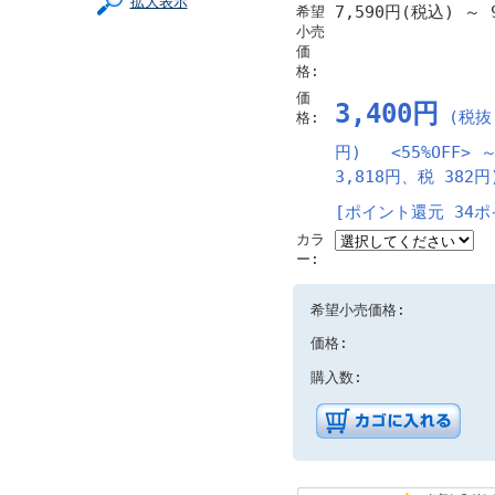
拡大表示
7,590円(税込)
～
9
希望
小売
価
格:
価
3,400円
(税抜 
格:
円) <55%OFF>
3,818円、税 382円
[ポイント還元 34ポ
カラ
ー:
希望小売価格:
価格:
購入数: