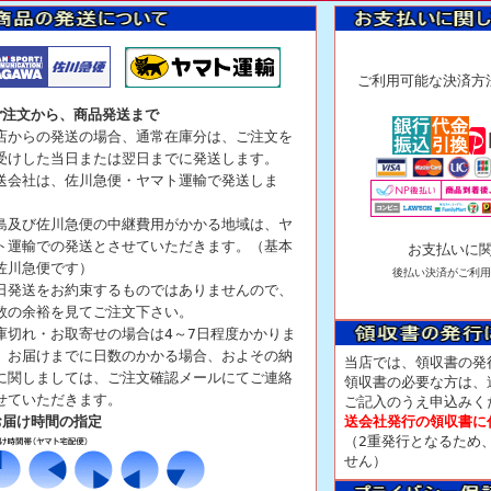
ご利用可能な決
ご注文から、商品発送まで
店からの発送の場合、通常在庫分は、ご注文を
受けした当日または翌日までに発送します。
送会社は、佐川急便・ヤマト運輸で発送しま
。
島及び佐川急便の中継費用がかかる地域は、ヤ
ト運輸での発送とさせていただきます。（基本
お支払いに
佐川急便です）
後払い決済がご利用
日発送をお約束するものではありませんので、
数の余裕を見てご注文下さい。
庫切れ・お取寄せの場合は4～7日程度かかりま
。お届けまでに日数のかかる場合、およその納
当店では、領収書の発
に関しましては、ご注文確認メールにてご連絡
領収書の必要な方は、
せていただきます。
ご記入のうえ申込みく
お届け時間の指定
送会社発行の領収書に
（2重発行となるため
せん）