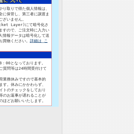
やり取りで得た個人情報は、
全に保管し、第三者に譲渡ま
ございません。
ocket Layer)にて暗号化さ
ますので、ご注文時に入力い
人情報データは暗号化して送
お買物ください。
詳細は こ
18：00となっております。
ご質問等は24時間受付けて
荷業務休みですので基本的
ます。休みにかかわらず、
イトのチェックをしており
等のお返事が遅れることが
のほどお願いいたします。