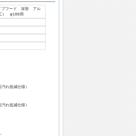
 パイプフード 深形 アル
） φ100用
面汚れ低減仕様）
面汚れ低減仕様）
す。