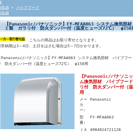
E
換気扇
>
パイプフード
換気扇
【Panasonic/パナソニック】FY-MFAA063 システム換
ミ製 ガラリ付 防火ダンパー付（温度ヒューズ72℃） φ150
こちらの商品はお取り寄せとなります。
通常納期は3～4日、土日をはさむ場合は5～7日かかります。
【Panasonic/パナソニック】FY-MFAA063 システム換気部材 パイプ
付 防火ダンパー付（温度ヒューズ72℃） φ150用
【Panasonic/パナソニッ
ム換気部材 パイプフード
リ付 防火ダンパー付（温度
用
メー
Panasonic
カ
ー:
型
FY-MFAA063
番:
ＪＡ
4984824721128