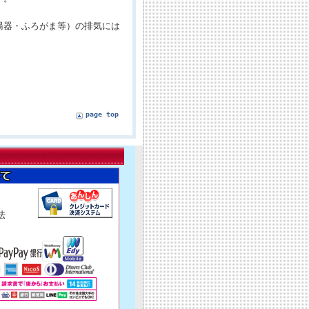
湯器・ふろがま等）の排気には
page top
済方法