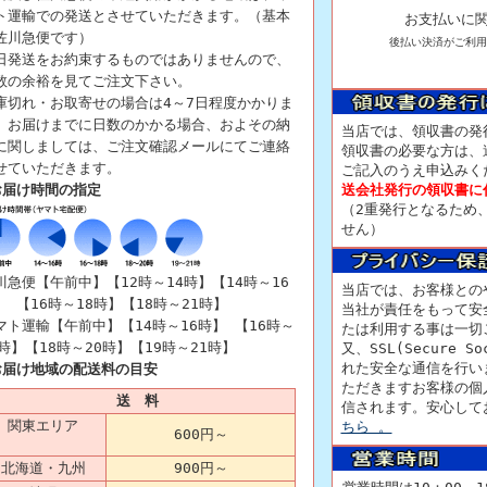
ト運輸での発送とさせていただきます。（基本
お支払いに
佐川急便です）
後払い決済がご利用
日発送をお約束するものではありませんので、
数の余裕を見てご注文下さい。
庫切れ・お取寄せの場合は4～7日程度かかりま
。お届けまでに日数のかかる場合、およその納
当店では、領収書の発
に関しましては、ご注文確認メールにてご連絡
領収書の必要な方は、
せていただきます。
ご記入のうえ申込みく
お届け時間の指定
送会社発行の領収書に
（2重発行となるため
せん）
川急便【午前中】【12時～14時】【14時～16
当店では、お客様との
】 【16時～18時】【18時～21時】
当社が責任をもって安
マト運輸【午前中】【14時～16時】 【16時～
たは利用する事は一切
8時】【18時～20時】【19時～21時】
又、SSL(Secure S
れた安全な通信を行い
お届け地域の配送料の目安
ただきますお客様の個
送 料
信されます。安心して
関東エリア
ちら 。
600円
～
北海道・九州
900円～