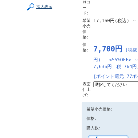
Ｎコ
拡大表示
ー
ド:
17,160円(税込)
～
希望
小売
価
格:
価
7,700円
(税抜 
格:
円) <55%OFF>
7,636円、税 764円
[ポイント還元 77ポ
表面
仕上
げ:
希望小売価格:
価格:
購入数: