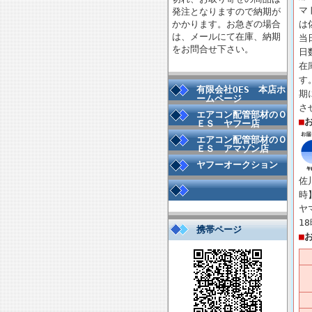
マ
発注となりますので納期が
かかります。お急ぎの場合
は
は、メールにて在庫、納期
当
をお問合せ下さい。
日
在
す
有限会社OES 本店ホ
期
ームページ
さ
エアコン配管部材のＯ
■
ＥＳ ヤフー店
エアコン配管部材のＯ
ＥＳ アマゾン店
ヤフーオークション
佐
時
ヤ
1
携帯ページ
■