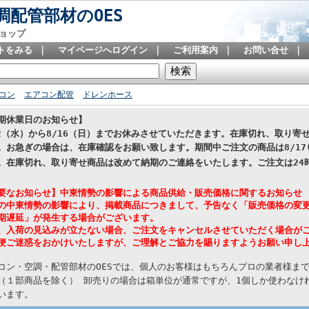
配管部材のOES
ョップ
トをみる
｜
マイページへログイン
｜
ご利用案内
｜
お問い合せ
｜
コン
エアコン配管
ドレンホース
期休業日のお知らせ】
12（水）から8/16（日）までお休みさせていただきます。在庫切れ、取り
。お急ぎの場合は、在庫確認をお願い致します。期間中ご注文の商品は8/17
。在庫切れ、取り寄せ商品は改めて納期のご連絡をいたします。
ご注文は24
要なお知らせ】中東情勢の影響による商品供給・販売価格に関するお知らせ
の中東情勢の影響により、掲載商品につきまして、予告なく「販売価格の変
期遅延」が発生する場合がございます。
、入荷の見込みが立たない場合、ご注文をキャンセルさせていただく場合が
便ご迷惑をおかけいたしますが、ご理解とご協力を賜りますようお願い申し
コン・空調・配管部材のOESでは、個人のお客様はもちろんプロの業者様ま
（１部商品を除く） 卸売りの場合は箱単位が通常ですが、1個しか使わなけれ
います。