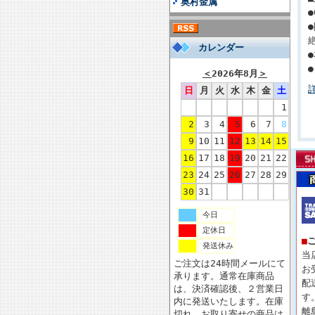
奥村金属
カレンダー
＜
2026年8月
＞
日
月
火
水
木
金
土
1
2
3
4
5
6
7
8
9
10
11
12
13
14
15
16
17
18
19
20
21
22
23
24
25
26
27
28
29
30
31
今日
定休日
■
発送休み
当
ご注文は24時間メールにて
お
承ります。通常在庫商品
配
は、決済確認後、２営業日
す
内に発送いたします。在庫
離
切れ、お取り寄せの商品は