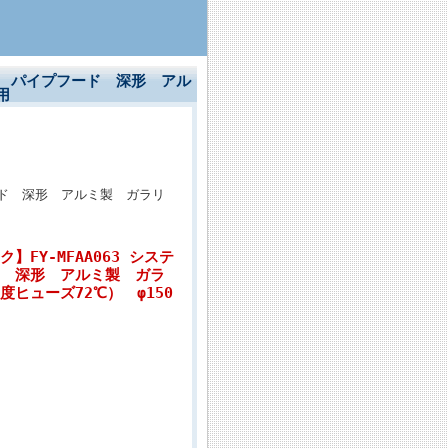
気部材 パイプフード 深形 アル
用
フード 深形 アルミ製 ガラリ
ク】FY-MFAA063 システ
 深形 アルミ製 ガラ
ヒューズ72℃） φ150