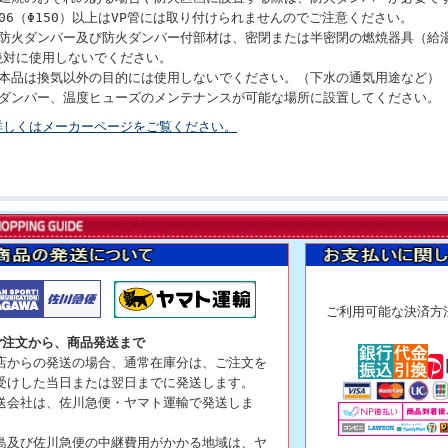
●06（Φ150）以上はVP管には取り付けられませんのでご注意ください。
●防火ダンパー及び防火ダンパー付部材は、密閉または半密閉の燃焼器具（給
絶対に使用しないでください。
●本品は換気以外の目的には使用しないでください。（下水の通気用途など）
●ダンパー、温度ヒューズのメンテナンスが可能な場所に設置してください。
詳しくはメーカーページをご覧ください。
ご利用可能な決
ご注文から、商品発送まで
店からの発送の場合、通常在庫分は、ご注文を
受けした当日または翌日までに発送します。
送会社は、佐川急便・ヤマト運輸で発送しま
。
島及び佐川急便の中継費用がかかる地域は、ヤ