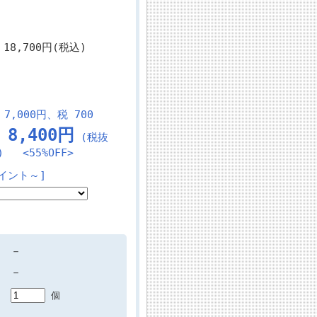
18,700円(税込)
7,000円、税 700
8,400円
～
(税抜
) <55%OFF>
イント～]
－
－
個