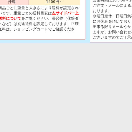
営業時間は10：00～
沖縄
1400円～
ご注文・メールによる
商品ごとに重量と大きさにより送料が設定され
おります。
います。重量ごとの送料目安は
左サイドバー上
水曜日定休・日曜日集
送料について
をご覧ください。長尺物（化粧ダ
にお休みを頂いており
トなど）は別途送料を設定しております。正確
出来る限りメールやサ
送料は、ショッピングカートでご確認くださ
ますが、お問い合わせ
。
ございますのでご了承