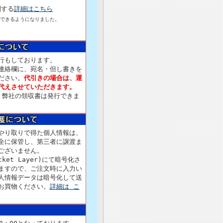
関する
詳細はこちら
できるようになりました。
行もしております。
連絡欄に、宛名・但し書きを
ださい。
代引きの場合は、運
代えさせていただきます。
、弊社の領収書は発行できま
やり取りで得た個人情報は、
全に保管し、第三者に譲渡ま
ございません。
ocket Layer)にて暗号化さ
ますので、ご注文時に入力い
人情報データは暗号化して送
お買物ください。
詳細は こ