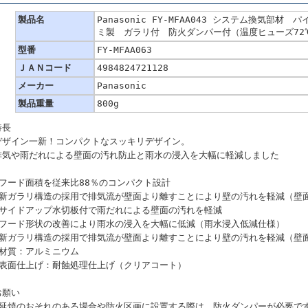
製品名
Panasonic FY-MFAA043 システム換気部材
ミ製 ガラリ付 防火ダンパー付（温度ヒューズ72℃
型番
FY-MFAA063
ＪＡＮコード
4984824721128
メーカー
Panasonic
製品重量
800g
特長
デザイン一新！コンパクトなスッキリデザイン。
排気や雨だれによる壁面の汚れ防止と雨水の浸入を大幅に軽減しました
●フード面積を従来比88％のコンパクト設計
●新ガラリ構造の採用で排気流が壁面より離すことにより壁の汚れを軽減（壁
●サイドアップ水切板付で雨だれによる壁面の汚れを軽減
●フード形状の改善により雨水の浸入を大幅に低減（雨水浸入低減仕様）
●新ガラリ構造の採用で排気流が壁面より離すことにより壁の汚れを軽減（壁
●材質：アルミニウム
●表面仕上げ：耐蝕処理仕上げ（クリアコート）
お願い
■延焼のおそれのある場合や防火区画に設置する際は、防火ダンパーが必要で