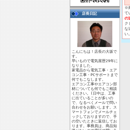
※
て
店長日記
の
ク
な
い
こんにちは！店長の大坂で
す。
早いもので電気屋歴29年に
なりました。
家電品から電気工事・エア
コン工事・PCサポートまで
何でもこなします。
エアコン工事やエアコン部
材についても何でもご相談
ください。(日中は、工事
に出ていることが多いの
で、なるべくメールで問い
合わせをお願いします。ス
マートフォンでメールチェ
ックしておりますので、手
の空いたときに返信してお
ります。事務員は、商品知