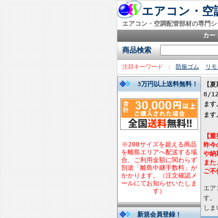
エアコン・空調
エアコン・空調配管部材の専門シ
カー
商品検索
注目キーワード
防振ゴム
リモ
3万円以上送料無料！
【夏
8/
ます
ます
【重
※200サイズを超える商品
昨今
を離島エリアへ配送する場
や納
合、ご利用金額に関わらず
また
別途「離島中継手数料」が
ご不
かかります。（注文確認メ
ールにてお知らせいたしま
エア
す）
す。
しま
新規会員登録！