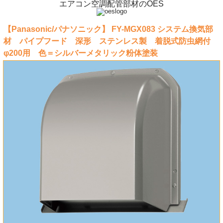
エアコン空調配管部材のOES
【Panasonic/パナソニック】 FY-MGX083 システム換気部
材 パイプフード 深形 ステンレス製 着脱式防虫網付
φ200用 色＝シルバーメタリック粉体塗装