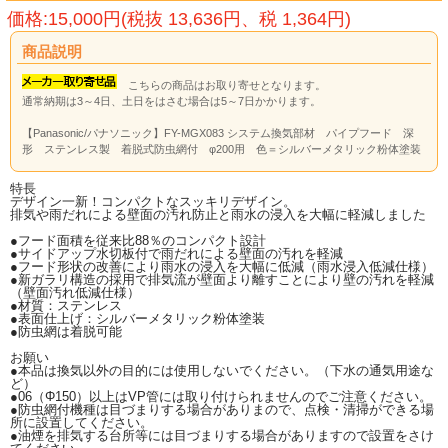
価格:15,000円(税抜 13,636円、税 1,364円)
商品説明
こちらの商品はお取り寄せとなります。
通常納期は3～4日、土日をはさむ場合は5～7日かかります。
【Panasonic/パナソニック】FY-MGX083 システム換気部材 パイプフード 深
形 ステンレス製 着脱式防虫網付 φ200用 色＝シルバーメタリック粉体塗装
特長
デザイン一新！コンパクトなスッキリデザイン。
排気や雨だれによる壁面の汚れ防止と雨水の浸入を大幅に軽減しました
●フード面積を従来比88％のコンパクト設計
●サイドアップ水切板付で雨だれによる壁面の汚れを軽減
●フード形状の改善により雨水の浸入を大幅に低減（雨水浸入低減仕様）
●新ガラリ構造の採用で排気流が壁面より離すことにより壁の汚れを軽減
（壁面汚れ低減仕様）
●材質：ステンレス
●表面仕上げ：シルバーメタリック粉体塗装
●防虫網は着脱可能
お願い
●本品は換気以外の目的には使用しないでください。（下水の通気用途な
ど）
●06（Φ150）以上はVP管には取り付けられませんのでご注意ください。
●防虫網付機種は目づまりする場合がありまので、点検・清掃ができる場
所に設置してください。
●油煙を排気する台所等には目づまりする場合がありますので設置をさけ