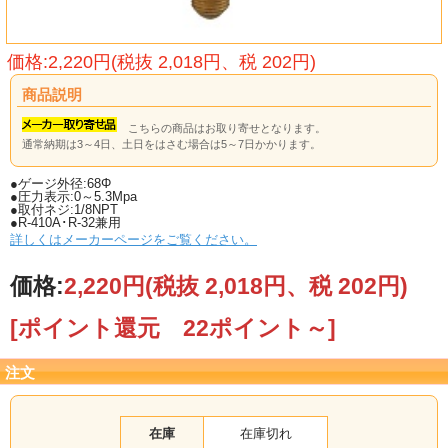
価格:2,220円(税抜 2,018円、税 202円)
商品説明
こちらの商品はお取り寄せとなります。
通常納期は3～4日、土日をはさむ場合は5～7日かかります。
●ゲージ外径:68Φ
●圧力表示:0～5.3Mpa
●取付ネジ:1/8NPT
●R-410A･R-32兼用
詳しくはメーカーページをご覧ください。
価格:
2,220円
(税抜 2,018円、税 202円)
[ポイント還元 22ポイント～]
注文
在庫
在庫切れ