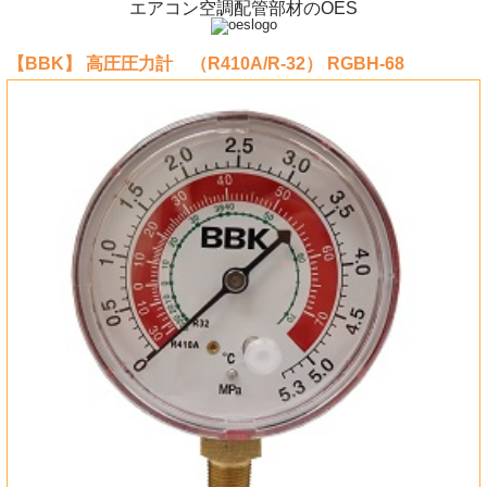
エアコン空調配管部材のOES
【BBK】 高圧圧力計 （R410A/R-32） RGBH-68