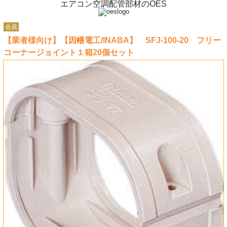
エアコン空調配管部材のOES
会員
【業者様向け】【因幡電工/INABA】 SFJ-100-20 フリー
コーナージョイント１箱20個セット