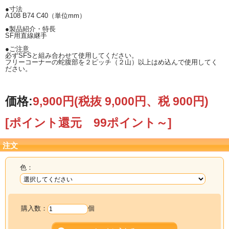
●寸法
A108 B74 C40（単位mm）
●製品紹介・特長
SF用直線継手
●ご注意
必ずSFSと組み合わせて使用してください。
フリーコーナーの蛇腹部を２ピッチ（２山）以上はめ込んで使用してく
ださい。
価格:
9,900円
(税抜 9,000円、税 900円)
[ポイント還元 99ポイント～]
注文
色：
購入数：
個