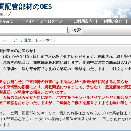
配管部材のOES
ョップ
トをみる
｜
マイページへログイン
｜
ご利用案内
｜
お問い合せ
｜
コン
エアコン配管
ドレンホース
期休業日のお知らせ】
12（水）から8/16（日）までお休みさせていただきます。在庫切れ、取り
。お急ぎの場合は、在庫確認をお願い致します。期間中ご注文の商品は8/17
。在庫切れ、取り寄せ商品は改めて納期のご連絡をいたします。
ご注文は24
要なお知らせ】中東情勢の影響による商品供給・販売価格に関するお知らせ
の中東情勢の影響により、掲載商品につきまして、予告なく「販売価格の変
期遅延」が発生する場合がございます。
、入荷の見込みが立たない場合、ご注文をキャンセルさせていただく場合が
便ご迷惑をおかけいたしますが、ご理解とご協力を賜りますようお願い申し
コン・空調・配管部材のOESでは、個人のお客様はもちろんプロの業者様ま
（１部商品を除く） 卸売りの場合は箱単位が通常ですが、1個しか使わなけれ
います。