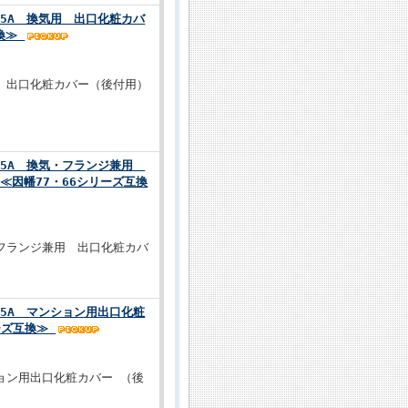
575A 換気用 出口化粧カバ
互換≫
用 出口化粧カバー（後付用）
575A 換気・フランジ兼用
≪因幡77・66シリーズ互換
・フランジ兼用 出口化粧カバ
575A マンション用出口化粧
ーズ互換≫
ション用出口化粧カバー （後