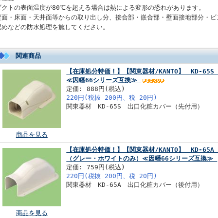
ダクトの表面温度が80℃を超える場合は熱による変形の恐れがあります。
壁面・床面・天井面等からの取り出し分、接合部・嵌合部・壁面接地部分・ビ
埋めなどの防水処理を施してください。
関連商品
【在庫処分特価！】【関東器材/KANTO】 KD-65
≪因幡66シリーズ互換≫
定価: 888円(税込)
220円(税抜 200円、税 20円)
関東器材 KD-65S 出口化粧カバー（先付用）
商品を見る
【在庫処分特価！】【関東器材/KANTO】 KD-65
（グレー・ホワイトのみ）≪因幡66シリーズ互換≫
定価: 759円(税込)
220円(税抜 200円、税 20円)
関東器材 KD-65A 出口化粧カバー（後付用）
商品を見る