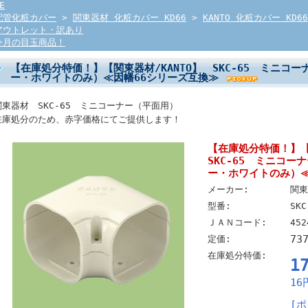
E
配管化粧カバー
>
関東器材 化粧カバー KD66
>
KANTO 化粧カバー KD6
アウトレット・訳あり
今月の目玉商品！
【在庫処分特価！】【関東器材/KANTO】 SKC-65 ミニコ
ー・ホワイトのみ）≪因幡66シリーズ互換≫
関東器材 SKC-65 ミニコーナー（平面用）
在庫処分のため、赤字価格にてご提供します！
【在庫処分特価！】【
SKC-65 ミニコ
ー・ホワイトのみ）≪
メーカー:
関東
型番:
SKC
ＪＡＮコード:
452
73
定価:
在庫処分特価:
1
16
[