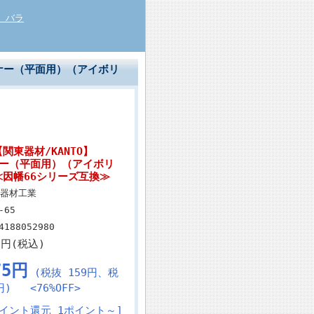
6 バラ
ーナー（平面用）（アイボリ
関東器材/KANTO】
ーナー（平面用）（アイボリ
因幡66シリーズ互換≫
器材工業
-65
4188052980
7円(税込)
75円
(税抜 159円、税
円) <76%OFF>
ポイント還元 1ポイント～]