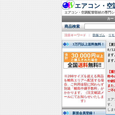
エアコン・空調
エアコン・空調配管部材の専門シ
カー
商品検索
注目キーワード
防振ゴム
リモ
3万円以上送料無料！
【夏
8/
ます
ます
【重
※200サイズを超える商品
昨今
を離島エリアへ配送する場
や納
合、ご利用金額に関わらず
また
別途「離島中継手数料」が
ご不
かかります。（注文確認メ
ールにてお知らせいたしま
エア
す）
す。
しま
新規会員登録！