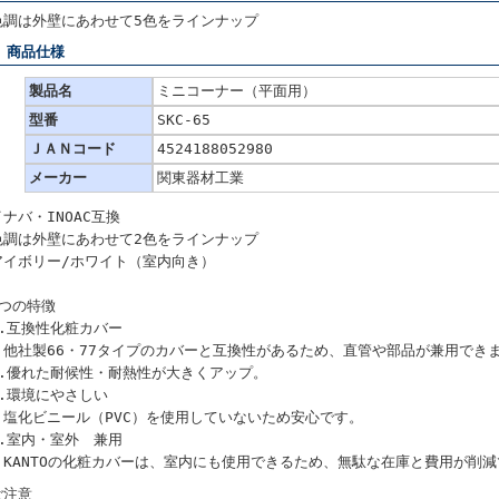
色調は外壁にあわせて5色をラインナップ
■ 商品仕様
製品名
ミニコーナー（平面用）
型番
SKC-65
ＪＡＮコード
4524188052980
メーカー
関東器材工業
イナバ・INOAC互換
色調は外壁にあわせて2色をラインナップ
アイボリー/ホワイト（室内向き）
5つの特徴
1.互換性化粧カバー
他社製66・77タイプのカバーと互換性があるため、直管や部品が兼用でき
2.優れた耐候性・耐熱性が大きくアップ。
3.環境にやさしい
塩化ビニール（PVC）を使用していないため安心です。
4.室内・室外 兼用
KANTOの化粧カバーは、室内にも使用できるため、無駄な在庫と費用が削減
ご注意