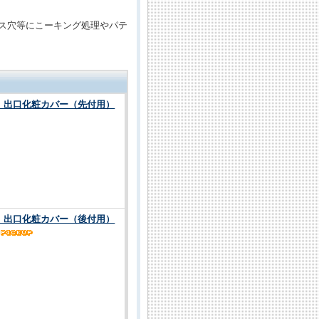
ス穴等にこーキング処理やパテ
S 出口化粧カバー（先付用）
A 出口化粧カバー（後付用）