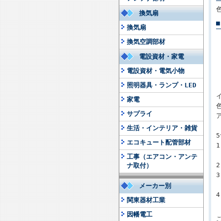
換気扇
換気扇
換気空調部材
電設資材・家電
電設資材・電気小物
照明器具・ランプ・LED
家電
サプライ
生活・インテリア・雑貨
エコキュート配管部材
工事（エアコン・アンテ
ナ取付）
メーカー別
関東器材工業
因幡電工