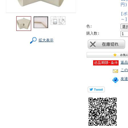
円)
[ポ
～]
色:
購入数:
拡大表示
返品
この
友達