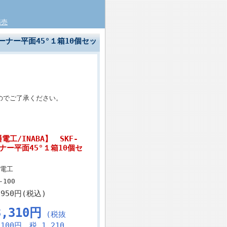
箱売
コーナー平面45°１箱10個セッ
のでご了承ください。
工/INABA】 SKF-
ーナー平面45°１箱10個セ
電工
-100
,950円(税込)
3,310円
(税抜
,100円、税 1,210