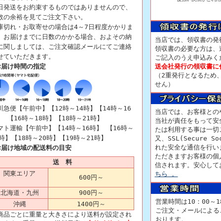
日発送をお約束するものではありませんので、
数の余裕を見てご注文下さい。
庫切れ・お取寄せの場合は4～7日程度かかりま
。お届けまでに日数のかかる場合、およその納
当店では、領収書の発
に関しましては、ご注文確認メールにてご連絡
領収書の必要な方は、
せていただきます。
ご記入のうえ申込みく
お届け時間の指定
送会社発行の領収書に
（2重発行となるため
せん）
川急便【午前中】【12時～14時】【14時～16
当店では、お客様との
】 【16時～18時】【18時～21時】
当社が責任をもって安
マト運輸【午前中】【14時～16時】 【16時～
たは利用する事は一切
8時】【18時～20時】【19時～21時】
又、SSL(Secure S
れた安全な通信を行い
お届け地域の配送料の目安
ただきますお客様の個
送 料
信されます。安心して
関東エリア
ちら 。
600円
～
北海道・九州
900円～
営業時間は10：00～
沖縄
1400円～
ご注文・メールによる
商品ごとに重量と大きさにより送料が設定され
おります。