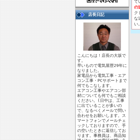
て
の
ク
店長日記
な
い
こんにちは！店長の大坂で
す。
早いもので電気屋歴29年に
なりました。
家電品から電気工事・エア
コン工事・PCサポートまで
何でもこなします。
エアコン工事やエアコン部
材についても何でもご相談
ください。(日中は、工事
に出ていることが多いの
で、なるべくメールで問い
合わせをお願いします。ス
マートフォンでメールチェ
ックしておりますので、手
の空いたときに返信してお
ります。事務員は、商品知