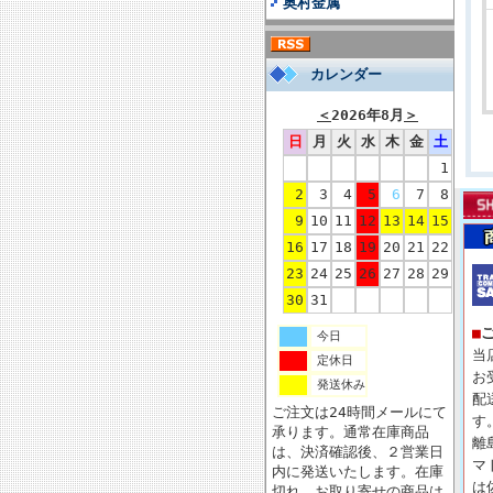
奥村金属
カレンダー
＜
2026年8月
＞
日
月
火
水
木
金
土
1
2
3
4
5
6
7
8
9
10
11
12
13
14
15
16
17
18
19
20
21
22
23
24
25
26
27
28
29
30
31
■
今日
当
定休日
お
発送休み
配
ご注文は24時間メールにて
す
承ります。通常在庫商品
離
は、決済確認後、２営業日
マ
内に発送いたします。在庫
は
切れ、お取り寄せの商品は