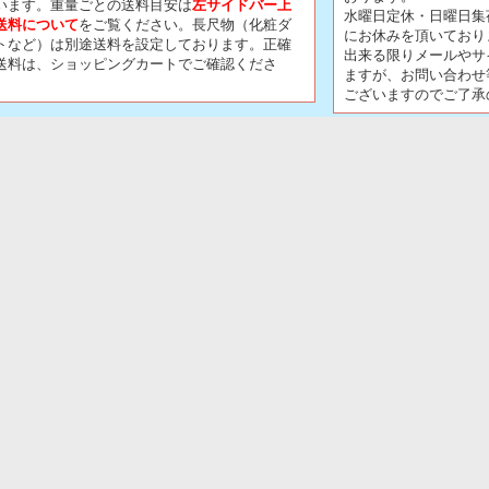
います。重量ごとの送料目安は
左サイドバー上
水曜日定休・日曜日集
送料について
をご覧ください。長尺物（化粧ダ
にお休みを頂いており
トなど）は別途送料を設定しております。正確
出来る限りメールやサ
送料は、ショッピングカートでご確認くださ
ますが、お問い合わせ
。
ございますのでご了承