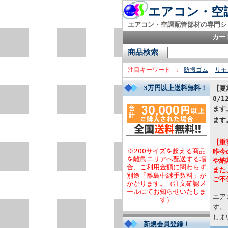
エアコン・空調
エアコン・空調配管部材の専門シ
カー
商品検索
注目キーワード
防振ゴム
リモ
3万円以上送料無料！
【夏
8/
ます
ます
【重
※200サイズを超える商品
昨今
を離島エリアへ配送する場
や納
合、ご利用金額に関わらず
また
別途「離島中継手数料」が
ご不
かかります。（注文確認メ
ールにてお知らせいたしま
エア
す）
す。
しま
新規会員登録！