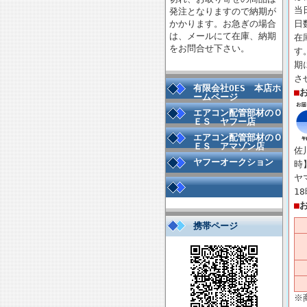
当
発注となりますので納期が
かかります。お急ぎの場合
日
は、メールにて在庫、納期
在
をお問合せ下さい。
す
期
さ
有限会社OES 本店ホ
■
ームページ
エアコン配管部材のＯ
ＥＳ ヤフー店
エアコン配管部材のＯ
ＥＳ アマゾン店
佐
ヤフーオークション
時
ヤ
1
■
携帯ページ
※