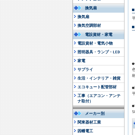
換気扇
換気扇
換気空調部材
電設資材・家電
電設資材・電気小物
照明器具・ランプ・LED
家電
サプライ
生活・インテリア・雑貨
エコキュート配管部材
工事（エアコン・アンテ
ナ取付）
S
メーカー別
関東器材工業
因幡電工