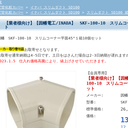
E
配管化粧カバー
>
イナバ スリムダクト SD100
配管化粧カバー
>
イナバ スリムダクト SD100
>
スリムダクト SD100 
【業者様向け】【因幡電工/INABA】 SKF-100-10 スリム
ト
因幡 SKF-100-10 スリムコーナー平面45°１箱10個セット
お取寄せとなります。
お取寄せ通常納期は4-5日です。土日をはさんだ場合は2-3日納期が遅れます
2023.1.5 仕入れ価格高騰により、値上げさせていただきます。
【会員専用】
【業者様向け】【因幡電
100-10 スリムコ
ット
メーカー:
因幡
型番:
SKF
26
標準価格:
価格:
1
12