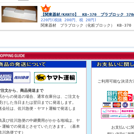
【関東器材/KANTO】 KB-370 プラブロック 
220円(税抜 200円、税 20円)
関東器材 プラブロック（化粧ブロック） KB-370 
ご利用可能な決
ご注文から、商品発送まで
店からの発送の場合、通常在庫分は、ご注文を
受けした当日または翌日までに発送します。
送会社は、佐川急便・ヤマト運輸で発送しま
。
島及び佐川急便の中継費用がかかる地域は、ヤ
ト運輸での発送とさせていただきます。（基本
お支払いに
佐川急便です）
後払い決済がご利用