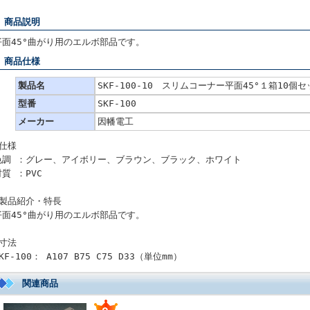
■ 商品説明
平面45°曲がり用のエルボ部品です。
■ 商品仕様
製品名
SKF-100-10 スリムコーナー平面45°１箱10個セ
型番
SKF-100
メーカー
因幡電工
●仕様
色調 ：グレー、アイボリー、ブラウン、ブラック、ホワイト
材質 ：PVC
●製品紹介・特長
平面45°曲がり用のエルボ部品です。
●寸法
KF-100： A107 B75 C75 D33（単位mm）
関連商品