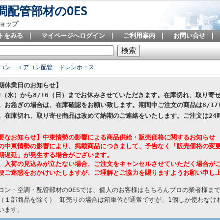
配管部材のOES
ョップ
トをみる
｜
マイページへログイン
｜
ご利用案内
｜
お問い合せ
｜
コン
エアコン配管
ドレンホース
期休業日のお知らせ】
12（水）から8/16（日）までお休みさせていただきます。在庫切れ、取り
。お急ぎの場合は、在庫確認をお願い致します。期間中ご注文の商品は8/17
。在庫切れ、取り寄せ商品は改めて納期のご連絡をいたします。
ご注文は24
要なお知らせ】中東情勢の影響による商品供給・販売価格に関するお知らせ
の中東情勢の影響により、掲載商品につきまして、予告なく「販売価格の変
期遅延」が発生する場合がございます。
、入荷の見込みが立たない場合、ご注文をキャンセルさせていただく場合が
便ご迷惑をおかけいたしますが、ご理解とご協力を賜りますようお願い申し
コン・空調・配管部材のOESでは、個人のお客様はもちろんプロの業者様ま
（１部商品を除く） 卸売りの場合は箱単位が通常ですが、1個しか使わなけれ
います。