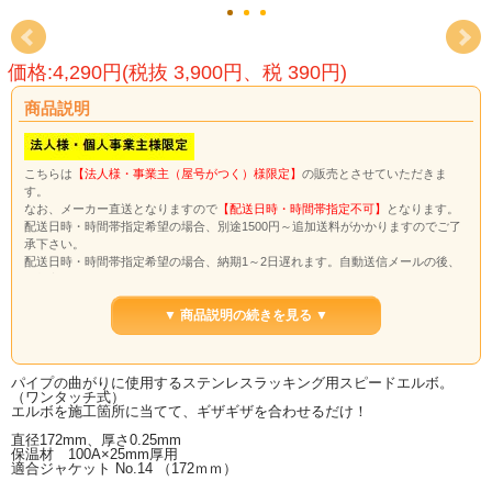
価格:4,290円(税抜 3,900円、税 390円)
商品説明
こちらは
【法人様・事業主（屋号がつく）様限定】
の販売とさせていただきま
す。
なお、メーカー直送となりますので
【配送日時・時間帯指定不可】
となります。
配送日時・時間帯指定希望の場合、別途1500円～追加送料がかかりますのでご了
承下さい。
配送日時・時間帯指定希望の場合、納期1～2日遅れます。自動送信メールの後、
送料変更のメールを送信させていただきます。
※代引き決済、NP後払いはご利用できません。
※配送日時・時間帯希望の場合、送料無料ライン対象外です。合計金額3万円以上
▼ 商品説明の続きを見る ▼
でも別途送料がかかります。
錆・腐食に強い美しい仕上がりのステンレスラッキングカバー用スピードエルボ
パイプの曲がりに使用するステンレスラッキング用スピードエルボ。
（ワンタッチ式）
（ワンタッチ式）
こちらの商品は、お取寄せです。
エルボを施工箇所に当てて、ギザギザを合わせるだけ！
通常納期3-4日、土日はさむ場合は5-7日かかります。
直径172mm、厚さ0.25mm
保温材 100A×25mm厚用
2023.5.30 仕入れ価格高騰により、値上げさせていただきます
適合ジャケット No.14 （172ｍｍ）