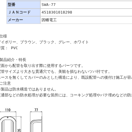
型番
SWA-77
ＪＡＮコード
4518301018298
メーカー
因幡電工
●仕様
アイボリー、ブラウン、ブラック、グレー、ホワイト
材質： PVC
●製品紹介・特長
壁面から配管を取り出す際に使用するパーツです。
配管サイズより大きな貫通穴でも、美観を損なわないツバ付です。
ベースを無くしてカバーのみとした構造により、既設配管への後付け施工が容
●ご注意
本製品は防水構造ではありません。
貫通部などの防水処理が必要な箇所には、コーキング処理やパテ埋めなどの防