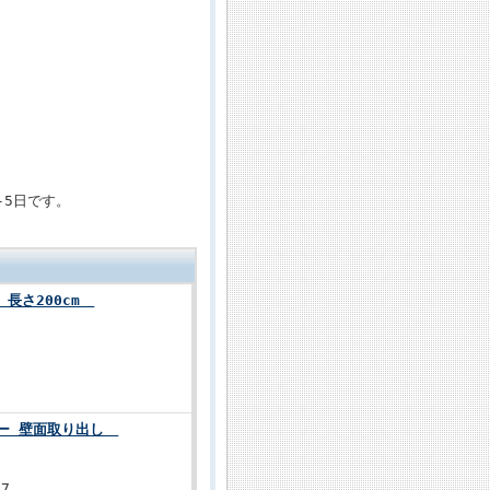
-5日です。
 長さ200cm
ナー 壁面取り出し
7