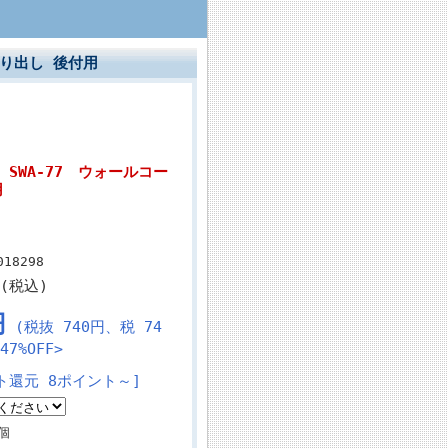
面取り出し 後付用
SWA-77 ウォールコー
付用
018298
円(税込)
円
(税抜 740円、税 74
7%OFF>
ト還元 8ポイント～]
個