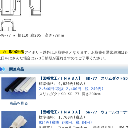
WA-77 ★ 幅110 縦205 高さ77ｍｍ
アイボリ－以外はお取寄せとなります。お取寄せ通常納期は3
土日をはさんだ場合は2-3日納期が遅れますのでご了承ください。
関連商品
【因幡電工/ＩＮＡＢＡ】 SD-77 スリムダクトSD
標準価格: 4,620円(税込)
2,640円(税抜 2,400円、税 240円)
スリムダクトSD SD-77 長さ200cm
商品を見る
【因幡電工/ＩＮＡＢＡ】 SW-77 ウォールコー
標準価格: 1,760円(税込)
924円(税抜 840円、税 84円)
因幡電工 ウォールコーナー 壁面取り出し SW-7