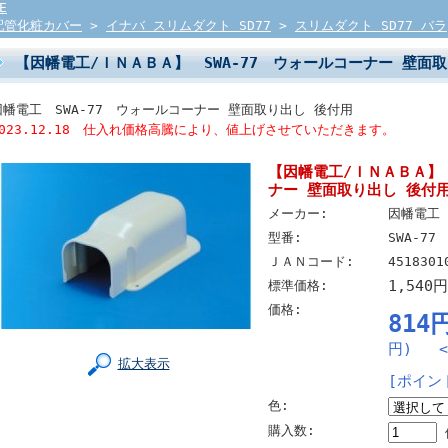
E
配管化粧カバー
>
イナバ スリムダクト SD77
>
スリムダクト SD77 バラ
【因幡電工/ＩＮＡＢＡ】 SWA-77 ウォールコーナー 壁
因幡電工 SWA-77 ウォールコーナー 壁面取り出し 後付用
2023.12.18 仕入れ価格高騰により、値上げさせていただきます。
【因幡電工/ＩＮＡＢＡ】 
ナー 壁面取り出し 後
メーカー:
因幡電工
型番:
SWA-77
ＪＡＮコード:
4518301
1,540
標準価格:
価格:
814
円) <4
拡大表示
[ポイン
色:
購入数: