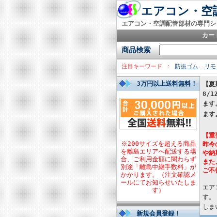
エアコン・空調
エアコン・空調配管部材の専門シ
カー
商品検索
注目キーワード
防振ゴム
リモ
3万円以上送料無料！
【夏
8/
ます
ます
【重
※200サイズを超える商品
昨今
を離島エリアへ配送する場
や納
合、ご利用金額に関わらず
また
別途「離島中継手数料」が
ご不
かかります。（注文確認メ
ールにてお知らせいたしま
エア
す）
す。
しま
新規会員登録！