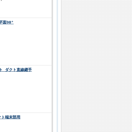
平面90°
ント ダクト直線継手
クト端末部用