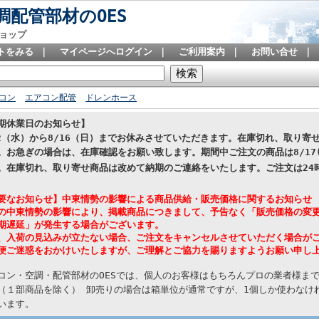
配管部材のOES
ョップ
トをみる
｜
マイページへログイン
｜
ご利用案内
｜
お問い合せ
｜
コン
エアコン配管
ドレンホース
期休業日のお知らせ】
12（水）から8/16（日）までお休みさせていただきます。在庫切れ、取り
。お急ぎの場合は、在庫確認をお願い致します。期間中ご注文の商品は8/17
。在庫切れ、取り寄せ商品は改めて納期のご連絡をいたします。
ご注文は24
要なお知らせ】中東情勢の影響による商品供給・販売価格に関するお知らせ
の中東情勢の影響により、掲載商品につきまして、予告なく「販売価格の変
期遅延」が発生する場合がございます。
、入荷の見込みが立たない場合、ご注文をキャンセルさせていただく場合が
便ご迷惑をおかけいたしますが、ご理解とご協力を賜りますようお願い申し
コン・空調・配管部材のOESでは、個人のお客様はもちろんプロの業者様ま
（１部商品を除く） 卸売りの場合は箱単位が通常ですが、1個しか使わなけれ
います。