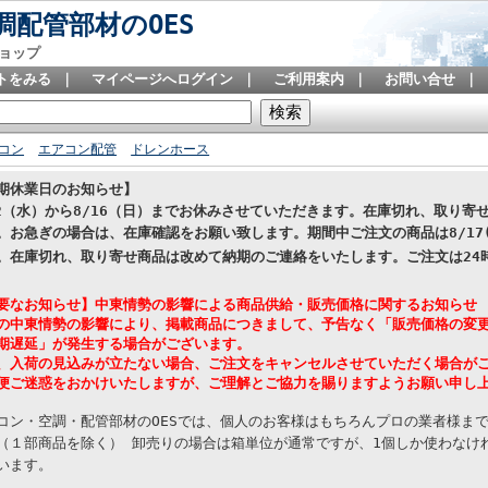
配管部材のOES
ョップ
トをみる
｜
マイページへログイン
｜
ご利用案内
｜
お問い合せ
｜
コン
エアコン配管
ドレンホース
期休業日のお知らせ】
12（水）から8/16（日）までお休みさせていただきます。在庫切れ、取り
。お急ぎの場合は、在庫確認をお願い致します。期間中ご注文の商品は8/17
。在庫切れ、取り寄せ商品は改めて納期のご連絡をいたします。
ご注文は24
要なお知らせ】中東情勢の影響による商品供給・販売価格に関するお知らせ
の中東情勢の影響により、掲載商品につきまして、予告なく「販売価格の変
期遅延」が発生する場合がございます。
、入荷の見込みが立たない場合、ご注文をキャンセルさせていただく場合が
便ご迷惑をおかけいたしますが、ご理解とご協力を賜りますようお願い申し
コン・空調・配管部材のOESでは、個人のお客様はもちろんプロの業者様ま
（１部商品を除く） 卸売りの場合は箱単位が通常ですが、1個しか使わなけれ
います。