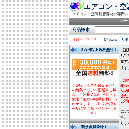
エアコン・空調
エアコン・空調配管部材の専門シ
カー
商品検索
注目キーワード
防振ゴム
リモ
3万円以上送料無料！
【夏
8/
ます
ます
【重
※200サイズを超える商品
昨今
を離島エリアへ配送する場
や納
合、ご利用金額に関わらず
また
別途「離島中継手数料」が
ご不
かかります。（注文確認メ
ールにてお知らせいたしま
エア
す）
す。
しま
新規会員登録！