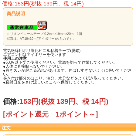
価格:153円(税抜 139円、税 14円)
商品説明
ミリオンビニールテープ 0.2mm×19mm×20m 1個
写真は、VT19×10ｍ(アイボリー)のものです。
電気絶縁用ポリ塩化ビニル粘着テープ(脱鉛)
エアコン用はアイボリーを使います
使用上の注意
●600V以下でご使用ください。電源を切って作業してください。
●人体に直接貼らないでください。
●巻きズレが起こる恐れがあります。伸ばしすぎないように巻いてくださ
い。
巻き付け部分のほこり、油分、水分などをよく拭き取ってください。
●直射日光をさけ涼しいところへ保管してください。
価格:
153円
(税抜 139円、税 14円)
[ポイント還元 1ポイント～]
注文