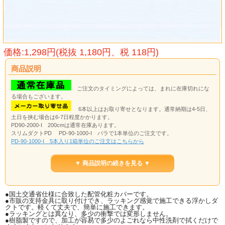
価格:1,298円(税抜 1,180円、税 118円)
商品説明
ご注文のタイミングによっては、まれに在庫切れにな
る場合もございます。
6本以上はお取り寄せとなります。通常納期は4-5日、
土日を挟む場合は6-7日程度かかります。
PD90-2000-I 200cmは通常在庫あります。
スリムダクトPD PD-90-1000-I バラで1本単位のご注文です。
PD-90-1000-I 5本入り1箱単位のご注文はこちらから
当店工事では、パッケージ3分5分＋ドレンVP25断熱6mm＋電線は、OKでした。
▼ 商品説明の続きを見る ▼
2024.1.16 仕入れ価格高騰により、値上げさせていただきます
●国土交通省仕様に合致した配管化粧カバーです。
●市販の支持金具に取り付けでき、ラッキング感覚で施工できる浮かしダ
クトです。軽くて丈夫で、簡単に施工できます。
●ラッキングとは異なり、多少の衝撃では変形しません。
●樹脂製ですので、加工が容易で多少のよごれなら中性洗剤で拭くだけで