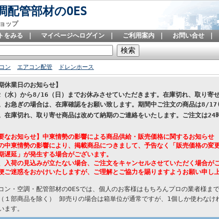
配管部材のOES
ョップ
トをみる
｜
マイページへログイン
｜
ご利用案内
｜
お問い合せ
｜
コン
エアコン配管
ドレンホース
期休業日のお知らせ】
12（水）から8/16（日）までお休みさせていただきます。在庫切れ、取り
。お急ぎの場合は、在庫確認をお願い致します。期間中ご注文の商品は8/17
。在庫切れ、取り寄せ商品は改めて納期のご連絡をいたします。
ご注文は24
要なお知らせ】中東情勢の影響による商品供給・販売価格に関するお知らせ
の中東情勢の影響により、掲載商品につきまして、予告なく「販売価格の変
期遅延」が発生する場合がございます。
、入荷の見込みが立たない場合、ご注文をキャンセルさせていただく場合が
便ご迷惑をおかけいたしますが、ご理解とご協力を賜りますようお願い申し
コン・空調・配管部材のOESでは、個人のお客様はもちろんプロの業者様ま
（１部商品を除く） 卸売りの場合は箱単位が通常ですが、1個しか使わなけれ
います。