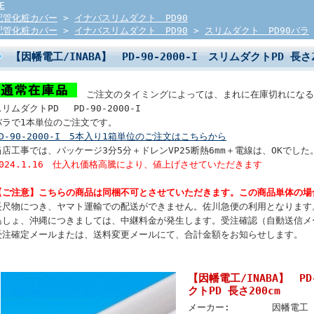
E
配管化粧カバー
>
イナバスリムダクト PD90
配管化粧カバー
>
イナバスリムダクト PD90
>
スリムダクト PD90バラ
【因幡電工/INABA】 PD-90-2000-I スリムダクトPD 長さ
ご注文のタイミングによっては、まれに在庫切れになる
スリムダクトPD PD-90-2000-I
バラで1本単位のご注文です。
PD-90-2000-I 5本入り1箱単位のご注文はこちらから
当店工事では、パッケージ3分5分＋ドレンVP25断熱6mm＋電線は、OKでした
2024.1.16 仕入れ価格高騰により、値上げさせていただきます
【ご注意】こちらの商品は同梱不可とさせていただきます。この商品単体の場
長尺物につき、ヤマト運輸での配送ができません。佐川急便の利用となります
島しょ、沖縄につきましては、中継料金が発生します。受注確認（自動送信メ
受注確定メールまたは、送料変更メールにて、合計金額をお知らせします。
【因幡電工/INABA】 PD
クトPD 長さ200cm
メーカー:
因幡電工