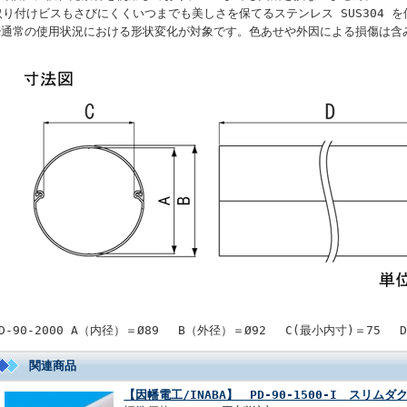
取り付けビスもさびにくくいつまでも美しさを保てるステンレス SUS304 
※通常の使用状況における形状変化が対象です。色あせや外因による損傷は含
PD-90-2000 A（内径）＝Ø89 B（外径）＝Ø92 C(最小内寸)＝75 
関連商品
【因幡電工/INABA】 PD-90-1500-I スリムダ