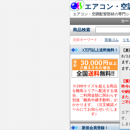
エアコン・空調
エアコン・空調配管部材の専門シ
カー
商品検索
注目キーワード
防振ゴム
リモ
3万円以上送料無料！
【夏
8/
ます
ます
【重
※200サイズを超える商品
昨今
を離島エリアへ配送する場
や納
合、ご利用金額に関わらず
また
別途「離島中継手数料」が
ご不
かかります。（注文確認メ
ールにてお知らせいたしま
エア
す）
す。
しま
新規会員登録！