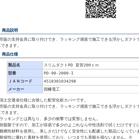
■ 商品説明
●市販の支持金具に取り付けでき、ラッキング感覚で施工できる浮かしダクト
工できます。
■ 商品仕様
製品名
スリムダクトPD 直管200ｃｍ
型番
PD-90-2000-I
ＪＡＮコード
4518301034298
メーカー
因幡電工
●国土交通省仕様に合致した配管化粧カバーです。
●市販の支持金具に取り付けでき、ラッキング感覚で施工できる浮かしダクト
工できます。
●ラッキングとは異なり、多少の衝撃では変形しません。
●樹脂製ですので、加工が容易で多少のよごれなら中性洗剤で拭くだけですぐ
●難燃性材料を使用し、美しさだけでなく安全性にも配慮した製品になってい
●耐候性に優れた素材を使用しており、いつまでも美観を損ないません。※