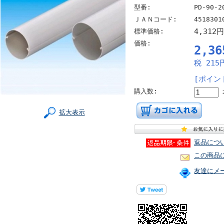
型番:
PD-90-2
ＪＡＮコード:
4518301
4,312
標準価格:
価格:
2,3
税 215
[ポイン
購入数:
拡大表示
返品につ
この商品
友達にメ