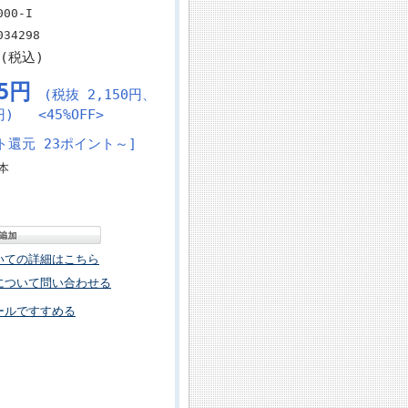
000-I
034298
円(税込)
65円
(税抜 2,150円、
円)
<45%OFF>
ト還元 23ポイント～]
本
いての詳細はこちら
について問い合わせる
ールですすめる