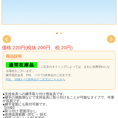
価格:220円(税抜 200円、税 20円)
商品説明
ご注文のタイミングによっては、まれに在庫切れにな
る場合もございます。
継手固定金具 PDL バラで1本単位のご注文です。
PDL 10個入り1袋単位のご注文はこちらから
●支持金具への継手取り付け用金具です。
●継手の側面側などで支持金具に取り付けることが可能なタイプで、作業
が容易です。
●継手背面にも取付可能です。
【仕様】
●取り付け:壁面浮かし
●使用温度範囲:-20℃ ～ 65℃
●材質:ステンレス(SUS304)