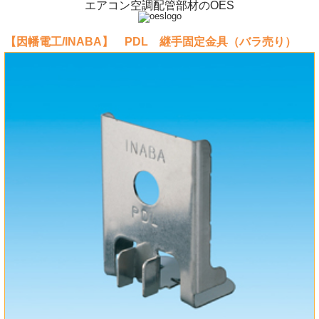
エアコン空調配管部材のOES
【因幡電工/INABA】 PDL 継手固定金具（バラ売り）